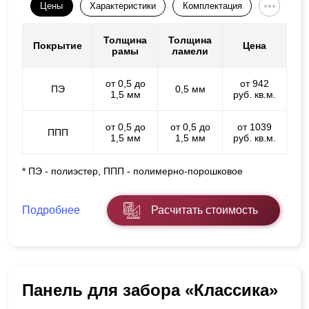
Цены
Характеристики
Комплектация
Толщина
Толщина
Покрытие
Цена
рамы
ламели
от 0,5 до
от 942
ПЭ
0,5 мм
1,5 мм
руб. кв.м.
от 0,5 до
от 0,5 до
от 1039
ППП
1,5 мм
1,5 мм
руб. кв.м.
* ПЭ - полиэстер, ППП - полимерно-порошковое
Подробнее
Расчитать стоимость
Панель для забора «Классика»