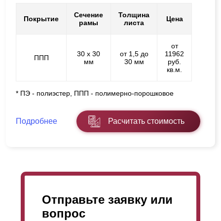
Сечение
Толщина
Покрытие
Цена
рамы
листа
от
30 х 30
от 1,5 до
11962
ППП
мм
30 мм
руб.
кв.м.
* ПЭ - полиэстер, ППП - полимерно-порошковое
Подробнее
Расчитать стоимость
Отправьте заявку или
вопрос