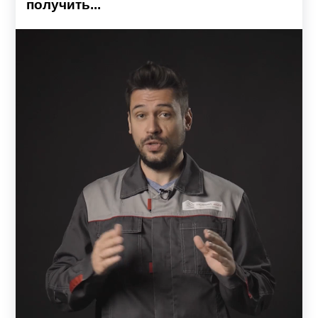
получить...
Детали из металла – надежные и универсальные, легко
поддаются механическим обработкам, поэтому их
использование позволит создать как строгие
геометрические формы так и разные узоры.
Готовый комплект забора включает: профили, ламели, а
также комплектующие: усилители, заклепки. Все
элементы заборов прочно скрепляются между собой,
образуя надежную систему, которая прослужит не один
год.
Защита и украшение ландшафта – в одном
заборе
Качественный забор, это одна из самых первых
конструкций, которая появляется на территории. Забор