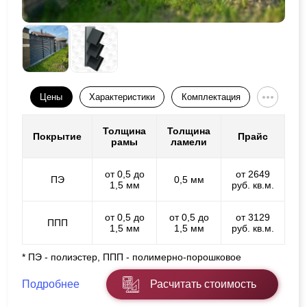
Цены
Характеристики
Комплектация
Толщина
Толщина
Покрытие
Прайс
рамы
ламели
от 0,5 до
от 2649
ПЭ
0,5 мм
1,5 мм
руб. кв.м.
от 0,5 до
от 0,5 до
от 3129
ППП
1,5 мм
1,5 мм
руб. кв.м.
* ПЭ - полиэстер, ППП - полимерно-порошковое
Подробнее
Расчитать стоимость