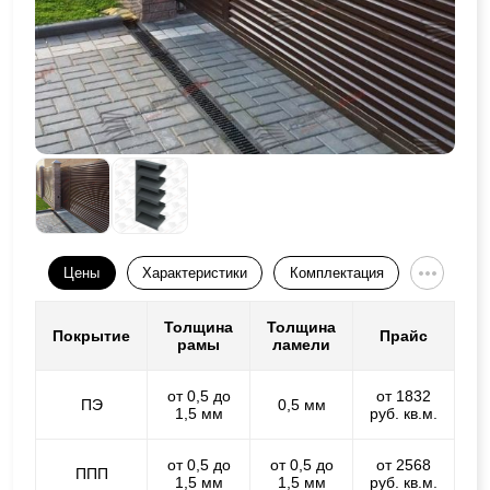
Цены
Характеристики
Комплектация
Толщина
Толщина
Покрытие
Прайс
рамы
ламели
от 0,5 до
от 1832
ПЭ
0,5 мм
1,5 мм
руб. кв.м.
от 0,5 до
от 0,5 до
от 2568
ППП
1,5 мм
1,5 мм
руб. кв.м.