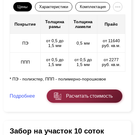
Цены
Характеристики
Комплектация
Толщина
Толщина
Покрытие
Прайс
рамы
ламели
от 0,5 до
от 11640
ПЭ
0,5 мм
1,5 мм
руб. кв.м.
от 0,5 до
от 0,5 до
от 2277
ППП
1,5 мм
1,5 мм
руб. кв.м.
* ПЭ - полиэстер, ППП - полимерно-порошковое
Подробнее
Расчитать стоимость
Забор на участок 10 соток