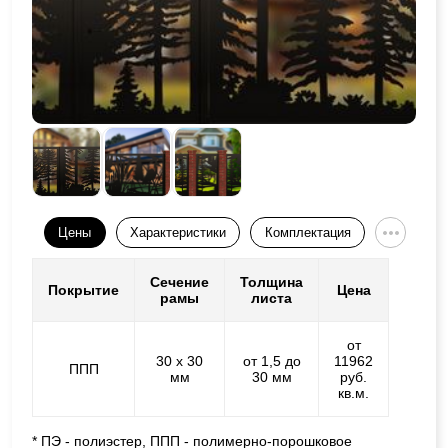
Цены
Характеристики
Комплектация
Сечение
Толщина
Покрытие
Цена
рамы
листа
от
30 х 30
от 1,5 до
11962
ППП
мм
30 мм
руб.
кв.м.
* ПЭ - полиэстер, ППП - полимерно-порошковое