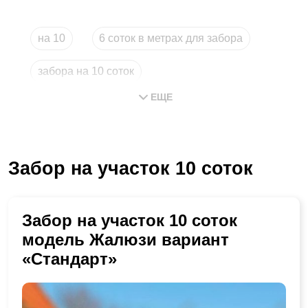
на 10
6 соток в метрах для забора
забора на 10 соток
ЕЩЕ
сколько стоит забор на 10 соток
длина забора на 10 соток
Забор на участок 10 соток
сколько стоит забор на 6 соток
Забор на участок 10 соток
модель Жалюзи вариант
«Стандарт»