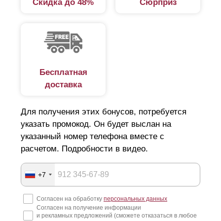
Скидка до 48%
Сюрприз
в коттеджном поселке, детском саду, школе.
Характеристики
Тип и конструкция забора зависит от следующих
Бесплатная
характеристик:
доставка
типа домовладения;
Для получения этих бонусов, потребуется
размеров участка;
указать промокод. Он будет выслан на
наличия соседей с одной или с двух сторон;
указанный номер телефона вместе с
дизайнерских особенностей;
расчетом. Подробности в видео.
рельефа участка;
финансовых возможностей.
+7
Забором—жалюзи можно огородить участок: по всему
Согласен на обработку
персональных данных
Согласен на получение информации
периметру, с боковых сторон или только со стороны
и рекламных предложений (сможете отказаться в любое