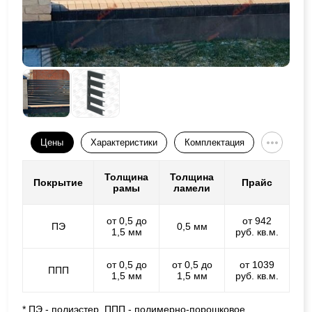
Цены
Характеристики
Комплектация
Толщина
Толщина
Покрытие
Прайс
рамы
ламели
от 0,5 до
от 942
ПЭ
0,5 мм
1,5 мм
руб. кв.м.
от 0,5 до
от 0,5 до
от 1039
ППП
1,5 мм
1,5 мм
руб. кв.м.
* ПЭ - полиэстер, ППП - полимерно-порошковое