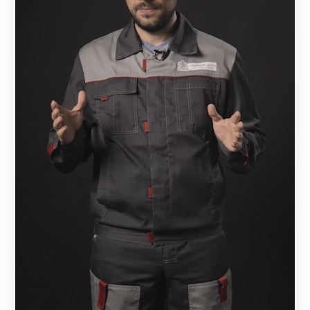
стали с декоративным слоем из полиэстера или
порошковой окраской. Все наши ограждения выглядят
стильно и оригинально. Между собой модели
отличаются конструктивными характеристиками:
глубиной секции, расстоянием и расположением
ламелей, углом обзора. Рассчитать, сколько погонных
метров забора требуется, можно самостоятельно или с
помощью наших специалистов.
Забор — жалюзи
При выборе забора нужно определиться с тем, сколько
метров ограждения требуется. При этом следует
обратить внимание на следующие характеристики:
ширину ламелей;