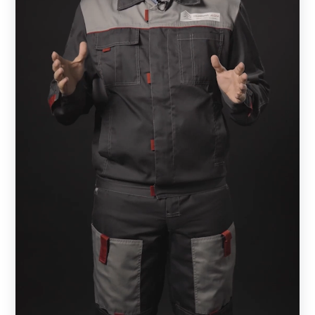
оригинальный дизайн, надежность, согласованность с
внешним обликом всего строения и простоту монтажа.
Из всех компонентов, которые имеются в распоряжении
архитекторов и строителей, заборы из металла
являются оптимальным вариантом ограждающих по
комбинации: надежности, долговечности, простоты
монтажа и бюджету.
Функции забора
Любой забор выполняет две функции:
защитную;
декоративную.
Сама защитная функция имеет разное назначение. Для
одного владельца важно не только, чтобы посторонние