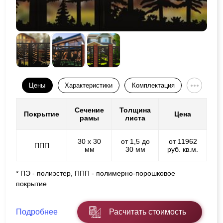
Цены
Характеристики
Комплектация
Сечение
Толщина
Покрытие
Цена
рамы
листа
30 х 30
от 1,5 до
от 11962
ППП
мм
30 мм
руб. кв.м.
* ПЭ - полиэстер, ППП - полимерно-порошковое
покрытие
Подробнее
Расчитать стоимость