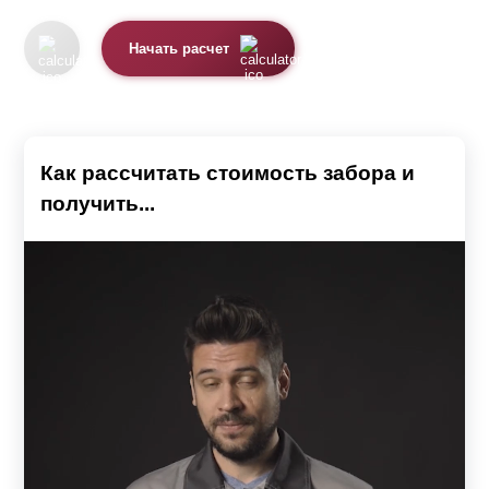
Основное назначение забора – это защита от
проникновения чужих людей и бродячих животных. Эта
Начать расчет
защита может осуществляться с помощью различных
компонентов:
Профнастила.
Как рассчитать стоимость забора и
Древесины.
получить...
Кирпича.
Железа.
Каждый вид забора имеет свои достоинства и
недостатки. Дизайнеры, работающие в области
создания ограждений, стараются максимально
подчеркнуть достоинства и свести к минимуму его
недостатки, разрабатывать проекты, которые полностью
учитывали бы пожелания заказчика, сочетали в себе