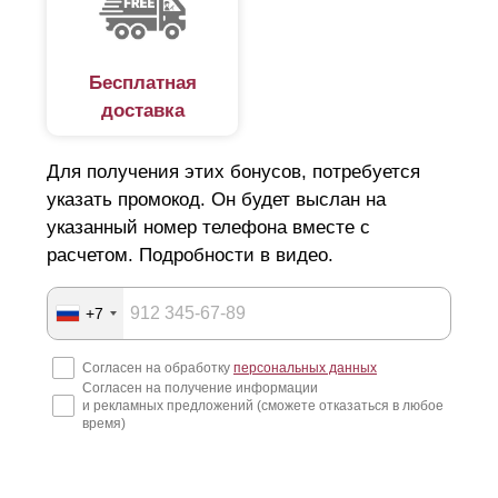
личная свобода, Это касается и групп людей, которые
организованы в семью, род, племя. Каждая такая группа
Бесплатная
старается обозначить свои территориальные границы
доставка
посредством ограждения – забора. Сначала роль
забора выполняли: ров, ров с водой, речка, гряда
Для получения этих бонусов, потребуется
камней, ряд деревьев. Потом появились стены из
указать промокод. Он будет выслан на
камня, ограждения из дерева, их называли плетнями,
указанный номер телефона вместе с
расчетом. Подробности в видео.
изгородями, тынами, частоколами. Несмотря на
простоту, забор постоянно совершенствуется. Сегодня
+7
существует великое множество различных видов и
типов ограждений, имеющих различные цели и
Согласен на обработку
персональных данных
Согласен на получение информации
назначение.
и рекламных предложений (сможете отказаться в любое
время)
Материал заборов