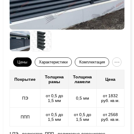
Цены
Характеристики
Комплектация
Толщина
Толщина
Покрытие
Цена
рамы
ламели
от 0,5 до
от 1832
ПЭ
0,5 мм
1,5 мм
руб. кв.м.
от 0,5 до
от 0,5 до
от 2568
ППП
1,5 мм
1,5 мм
руб. кв.м.
* ПЭ - полиэстер, ППП - полимерно-порошковое