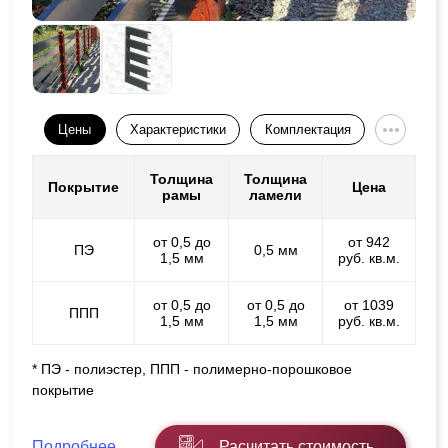
Цены
Характеристики
Комплектация
Толщина
Толщина
Покрытие
Цена
рамы
ламели
от 0,5 до
от 942
ПЭ
0,5 мм
1,5 мм
руб. кв.м.
от 0,5 до
от 0,5 до
от 1039
ППП
1,5 мм
1,5 мм
руб. кв.м.
* ПЭ - полиэстер, ППП - полимерно-порошковое
покрытие
Подробнее
Расчитать стоимость