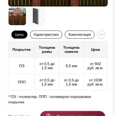
Цены
Характеристики
Комплектация
Толщина
Толщина
Покрытие
Цена
рамы
ламели
от 0,5 до
от 942
ПЭ
0,5 мм
1,5 мм
руб. кв.м.
от 0,5 до
от 0,5 до
от 1038
ППП
1,5 мм
1,5 мм
руб. кв.м.
* ПЭ - полиэстер, ППП - полимерно-порошковое
покрытие