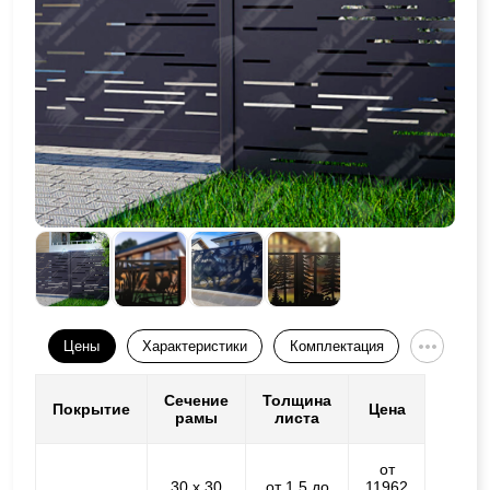
Цены
Характеристики
Комплектация
Сечение
Толщина
Покрытие
Цена
рамы
листа
от
30 х 30
от 1,5 до
11962