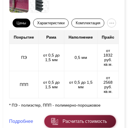
Цены
Характеристики
Комплектация
Покрытие
Рама
Наполнение
Прайс
от
от 0,5 до
1832
ПЭ
0,5 мм
1,5 мм
руб.
кв.м.
от
от 0,5 до
от 0,5 до 1,5
2568
ППП
1,5 мм
мм
руб.
кв.м.
* ПЭ - полиэстер, ППП - полимерно-порошковое
Подробнее
Расчитать стоимость