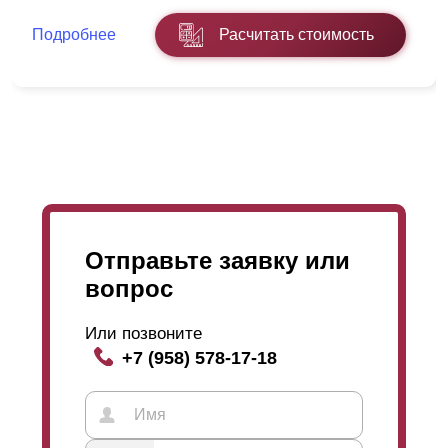
Подробнее
Расчитать стоимость
Усилитель представляет собой планку, которая
закрепляется на изнанке забора, чтобы ламели
(длиной более 1,5 м) не гнулись под собственным
весом. В действительности это единственный
параметр, на который повлияет видимость заклепок.
На эксплуатационные характеристики и функционал
забора они никакого влияния не оказывают, так что
выбор конструкции зависит только от вкусов самого
клиента.
Отправьте заявку или
вопрос
Что касается угла расположения ламелей, то все
зависит от того, что хозяин ожидает от всей
конструкции. Возможно, он захочет свободно
Или позвоните
просматривать всю улицу, открыв постороннему
+7 (958) 578-17-18
взгляду только возможность созерцать крышу дома и
чистое небо, чего можно достичь только при
расположении ламелей под определенным углом.
При желании, можно вообще закрыть любой обзор,