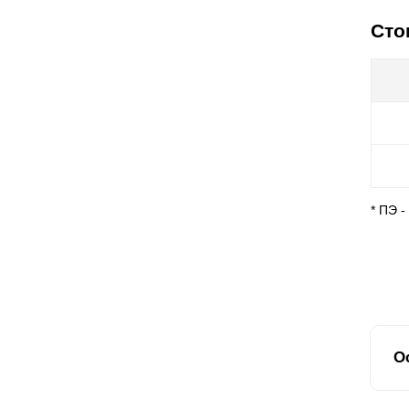
Сто
* ПЭ 
О