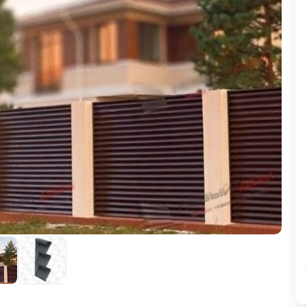
ВЫБОР ПО ХАРАКТЕРИСТИКАМ
Горизонтальные заборы
Высокие заборы
Красивые, дизайнерские заборы
ВЫБОР ПО СПОСОБУ МОНТАЖА
Заборы под ключ
Готовые заборы
Комплекты заборов-лего "сделай сам"
Быстровозводимые заборы