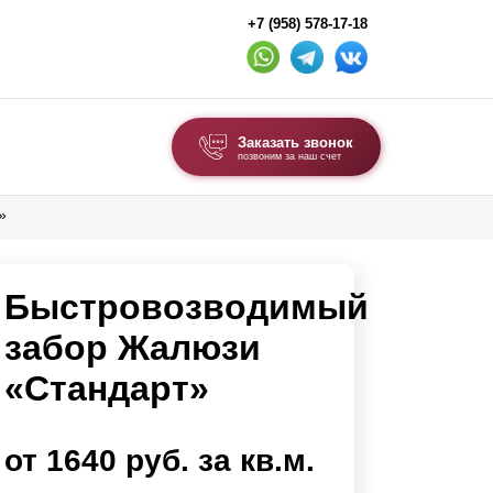
+7 (958) 578-17-18
Заказать звонок
позвоним за наш счет
»
ВЫБОР ПО ТИПУ
Модульные заборы и ограждения
Быстровозводимый
Комбинированные заборы
Секционные заборы
забор Жалюзи
«Стандарт»
ВОРОТА И КАЛИТКИ
Ворота откатные
от 1640 руб. за кв.м.
Ворота распашные
Ворота складные гармошка