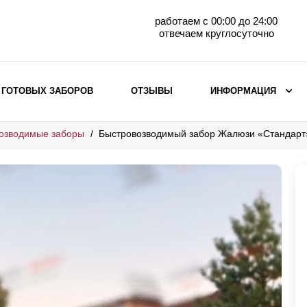
работаем с 00:00 до 24:00
отвечаем круглосуточно
 ГОТОВЫХ ЗАБОРОВ
ОТЗЫВЫ
ИНФОРМАЦИЯ
озводимые заборы
Быстровозводимый забор Жалюзи «Стандарт
ВЫБОР ПО МАТЕРИАЛУ
Заборы с кирпичными столбами
Заборы из евроштакетника
горизонтального
Металлические заборы для дачи
Забор жалюзи с кирпичными столбами
Металлические заборы
Металлические ограждения