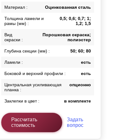
Каркасы ворот
Материал :
Оцинкованная сталь
Калитки
Толщина ламели и
0,5; 0,6; 0,7; 1;
Входные группы
рамы (мм) :
1,2; 1,5
Вид
Порошковая окраска;
окраски :
полиэстер
ВСЕ ДЛЯ ЗАБОРА
Глубина секции (мм) :
50; 60; 80
Панели для забора
Ламели :
есть
Боковой и верхний профили :
есть
Центральная усиливающая
опционно
планка :
Заклепки в цвет :
в комплекте
Рассчитать
Задать
стоимость
вопрос