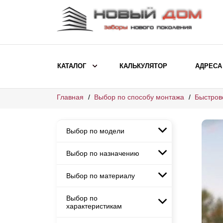
КАТАЛОГ
КАЛЬКУЛЯТОР
АДРЕСА
Главная
Выбор по способу монтажа
Быстров
ВЫБОР ПО МОДЕЛИ
Заборы Ранчо
Выбор по модели
Заборы Хай-тек
Заборы Классика
Выбор по назначению
Заборы Ранчо
Заборы Жалюзи
Заборы Хай-тек
Выбор по материалу
Заборы и ограждения для
Заборы Классика
детских садов
ВЫБОР ПО НАЗНАЧЕНИЮ
Заборы Жалюзи
Выбор по
Заборы с кирпичными столбами
Заборы для дачи
характеристикам
Заборы и ограждения для детских
Заборы из евроштакетника
Элитные заборы для коттеджей
садов