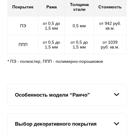
Толщина
Покрытие
Рама
Стоимость
стали
от 0,5 до
от 942 руб.
ПЭ
0,5 мм
1,5 мм
кв.м.
от 0,5 до
от 0,5 до
от 1039
ППП
1,5 мм
1,5 мм
руб. кв.м.
* ПЭ - полиэстер, ППП - полимерно-порошковое
Особенность модели “Ранчо”
Если вас привлекает деревенский забор из досок,
Выбор декоративного покрытия
которые раньше были популярны среди владельцев
частных домов, тогда обратите внимание на модель