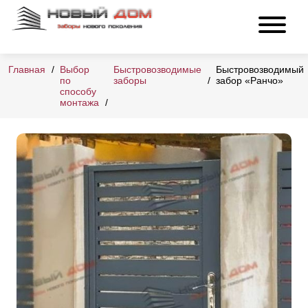
Главная
Выбор
Быстровозводимые
Быстровозводимый
по
заборы
забор «Ранчо»
способу
монтажа